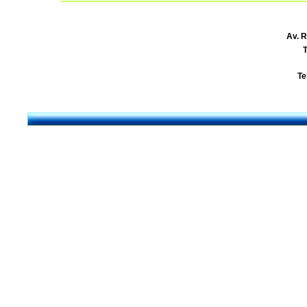
Av. R
T
Te