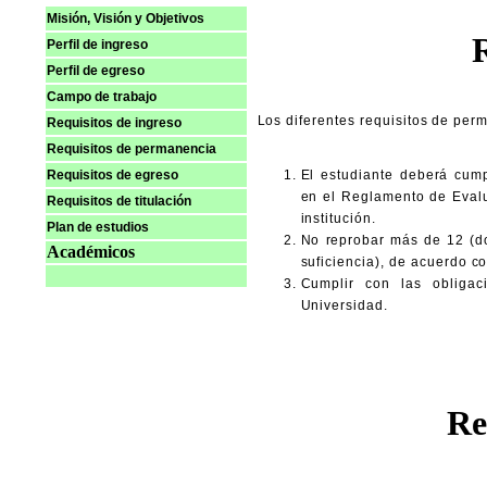
Misión, Visión y Objetivos
Perfil de ingreso
Perfil de egreso
Campo de trabajo
Los diferentes requisitos de per
Requisitos de ingreso
Requisitos de permanencia
Requisitos de egreso
El estudiante deberá cump
en el Reglamento de Eval
Requisitos de titulación
institución.
Plan de estudios
No reprobar más de 12 (doc
Académicos
suficiencia), de acuerdo co
Cumplir con las obligac
Universidad.
Re